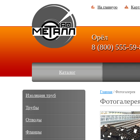
На главную
Карт
Орёл
8 (800) 555-59
Каталог
Главная
/ Фотогалерея
Изоляция труб
Фотогалерея
Трубы
Отводы
Фланцы