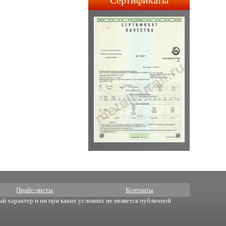
Сертификаты
строительства АПЛ 4-го и
5-го поколений.
Прайс-листы
Контакты
й характер и ни при каких условиях не является публичной