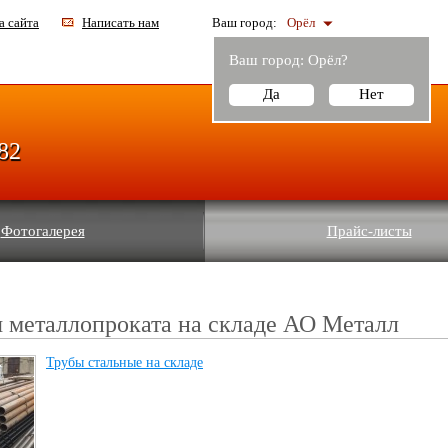
а сайта
Написать нам
Ваш город:
Орёл
Ваш город:
Орёл
?
Да
Нет
-82
Фотогалерея
Прайс-листы
 металлопроката на складе АО Металл
Трубы стальные на складе
(52)