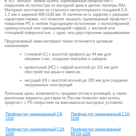
В АО "Металл" можно купить оцинкованный профнастил с
покрытием из полиэстра по выгодной цене в цветах палитры RAL.
Материал изготовлен из стального металлопроката толщиной 0,4-
1,2 мм и шириной 600-1100 мм. В наличии есть изделия с разными
характеристиками, что позволит заказать оцинкованный профлист с
покрытием РЕ в любом подходящем исполнении: с волнообразной,
прямоугольной или трапециевидной гофрой, с матовой или
глянцевой поверхностью, с одно- или двусторонним окрашиванием.
Предлагаемый нами материал также отличается целевым
назначением:
стеновой (С) с высотой профиля до 44 мм для
обшивки стен, создания опалубки и заборов;
кровельный (НС) с гофрой высотой до 115 мм для
обустройства крыш и навесов;
несущий (Н) с высотой волной до 200 мм для создания
нагруженных конструкций.
Лояльные цены, возможность продажи оптом и розницей, а также
различные варианты доставки по России позволят вам купить
профлист с РЕ-покрытием на максимально выгодных условиях.
Профнастил оцинкованный С8-
Профнастил оцинкованный С10-
1150
1100
Профнастил оцинкованный С18-
Профнастил оцинкованный
1000
МП18-1100