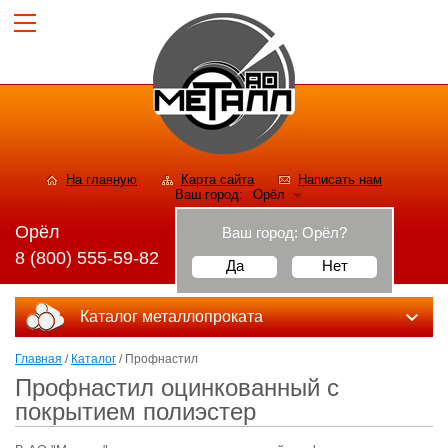
На главную
Карта сайта
Написать нам
Ваш город:
Орёл
Орёл
Ваш город:
Орёл
?
8 (800) 555-59-82
Да
Нет
Каталог металлопроката
Главная
/
Каталог
/ Профнастил
Профнастил оцинкованный с
покрытием полиэстер