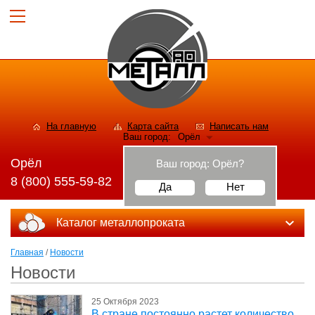
На главную
Карта сайта
Написать нам
Ваш город:
Орёл
Орёл
Ваш город:
Орёл
?
8 (800) 555-59-82
Да
Нет
Каталог металлопроката
Главная
/
Новости
Новости
25 Октября 2023
В стране постоянно растет количество