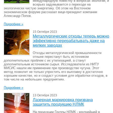
международную повестку в вопросах экологии, и
всерьез задумывается о переходе на
экологически чистую энергетику. Об этом на Восточном
экономическом форуме рассказал вице-президент компании
Александр Попов.
Подробнее »
15 Октября 2023
Металлургические отходы теперь можно
эффективно перерабатывать даже на
мелких заводах
Отходы металлургической промышленности
отныне перестанут быть источником
дополнительных проблем с их утилизацией, а станут
дополнительным источником сырья. Исследователи из НИТУ
МИСИС нашли им применение при производстве чугуна. Этот
метод позволит не только упростить его выплавку в достаточно
хорошем качестве, но и создаст условия для обработки отходов, в
том числе на небольших предприятиях.
Подробнее »
13 Октября 2023
Лазерная маркировка призвана
защитить продукцию НЛМК
На продукции Группы НЛМК - крупнейшей в