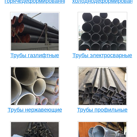
горячедеформированные
холоднодеформированн
Трубы газлифтные
Трубы электросварные
Трубы нержавеющие
Трубы профильные