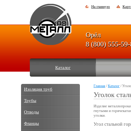
На главную
Карт
Орёл
8 (800) 555-59
Каталог
Главная
/
Каталог
/ Уголо
Изоляция труб
Уголок стал
Трубы
Изделие металлопрока
гнутыми и горячеката
Отводы
уголки.
Фланцы
Угол стальной го