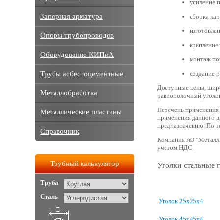
усиление п
Запорная арматура
сборка кар
изготовлен
Опоры трубопроводов
крепление 
Оборудование КИПиА
монтаж по
Трубы асбестоцементные
создание р
Доступные цены, широ
Металлобработка
равнополочный уголок
Перечень применения 
Металлические пластины
применения данного в
предназначению. По т
Справочник
Компания АО "Металл" 
учетом НДС.
Трубный калькулятор
Уголки стальные 
Труба
Сталь
Уголок 25х25х4
Уголок 45х45х4