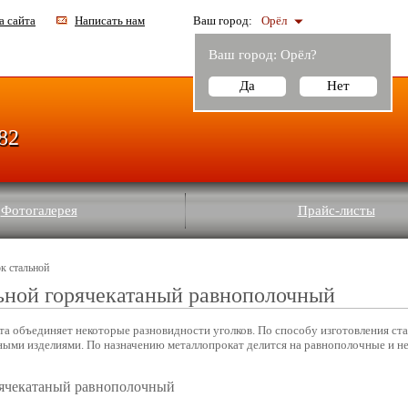
а сайта
Написать нам
Ваш город:
Орёл
Ваш город:
Орёл
?
Да
Нет
-82
Фотогалерея
Прайс-листы
к стальной
ьной горячекатаный равнополочный
та объединяет некоторые разновидности уголков. По способу изготовления ст
ными изделиями. По назначению металлопрокат делится на равнополочные и 
рячекатаный равнополочный