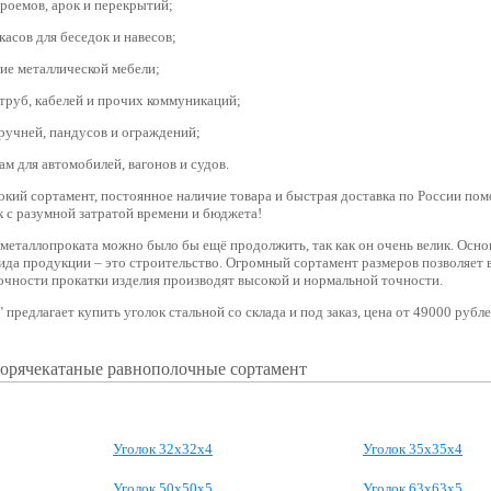
роемов, арок и перекрытий;
касов для беседок и навесов;
ие металлической мебели;
труб, кабелей и прочих коммуникаций;
ручней, пандусов и ограждений;
ам для автомобилей, вагонов и судов.
кий сортамент, постоянное наличие товара и быстрая доставка по России пом
 с разумной затратой времени и бюджета!
металлопроката можно было бы ещё продолжить, так как он очень велик. Осно
ида продукции – это строительство. Огромный сортамент размеров позволяет 
очности прокатки изделия производят высокой и нормальной точности.
предлагает купить уголок стальной со склада и под заказ, цена от 49000 рубле
горячекатаные равнополочные сортамент
Уголок 32х32х4
Уголок 35х35х4
Уголок 50х50х5
Уголок 63х63х5