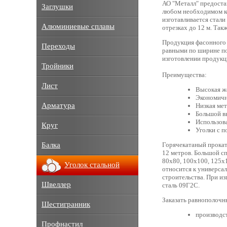
АО "Металл" предоста
Заглушки
любом необходимом ко
изготавливается стали
Алюминиевые сплавы
отрезках до 12 м. Так
Продукция фасонного 
Переходы
равными по ширине по
изготовлении продукци
Тройники
Преимущества:
Лист
Высокая же
Экономичн
Арматура
Низкая мет
Большой в
Использов
Круг
Уголки с п
Балка
Горячекатаный прокат
12 метров. Большой сп
80х80, 100х100, 125х
Уголок стальной
относится к универса
строительства. При и
Швеллер
сталь 09Г2С.
Заказать равнополочн
Шестигранник
производс
Профнастил