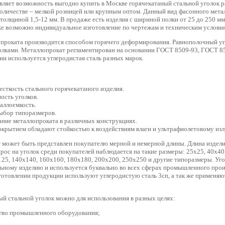
вляет возможность выгодно купить в Москве горячекатаный стальной уголок р
личестве – мелкой розницей или крупным оптом. Данный вид фасонного мета
 толщиной 1,5-12 мм. В продаже есть изделия с шириной полки от 25 до 250 мм
же возможно индивидуальное изготовление по чертежам и техническим условия
проката производится способом горячего деформирования. Равнополочный уг
лками. Металлопрокат регламентирован на основании ГОСТ 8509-93, ГОСТ 8
и используется углеродистая сталь разных марок.
сткость стального горячекатаного изделия.
ость уголков.
аллоемкость.
ыбор типоразмеров.
ание металлопроката в различных конструкциях.
окрытием обладают стойкостью к воздействиям влаги и ультрафиолетовому из
 может быть представлен покупателю мерной и немерной длины. Длина издели
рос на уголок среди покупателей наблюдается на такие размеры: 25х25, 40х40,
125, 140х140, 160х160, 180х180, 200х200, 250х250 и другие типоразмеры. Уг
льному изделию и используется буквально во всех сферах промышленного прои
зготовлении продукции используют углеродистую сталь 3сп, а так же применя
ый стальной уголок можно для использования в разных целях:
тво промышленного оборудования;