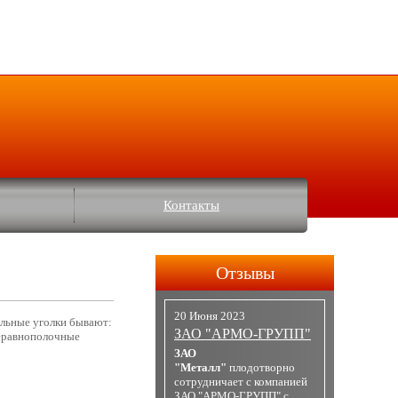
Контакты
Отзывы
20 Июня 2023
альные уголки бывают:
ЗАО "АРМО-ГРУПП"
неравнополочные
ЗАО
"Металл"
плодотворно
сотрудничает с компанией
ЗАО "АРМО-ГРУПП" с