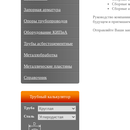
Сборные к
Сборные а
Запорная арматура
Руководство компании
Опоры трубопроводов
будущем и приглашаем 
Отправляйте Ваши заяв
Оборудование КИПиА
Трубы асбестоцементные
Металлобработка
Металлические пластины
Справочник
Трубный калькулятор
Труба
Сталь