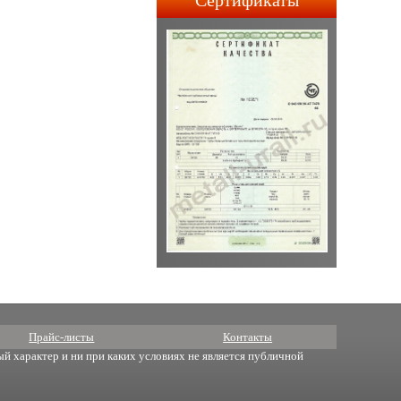
Сертификаты
строительства АПЛ 4-го и
5-го поколений.
Прайс-листы
Контакты
й характер и ни при каких условиях не является публичной