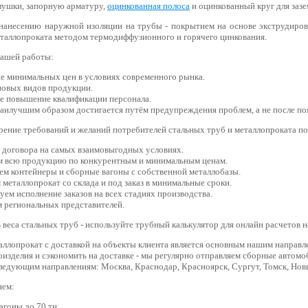
глушки, запорную арматуру,
оцинкованная полоса
и оцинкованный круг для зазе
нанесению наружной изоляции на трубы - покрытием на основе экструдиров
еталлопроката методом термодиффузионного и горячего цинкования.
ашей работы:
е минимальных цен в условиях современного рынка.
новых видов продукции.
е повышение квалификации персонала.
аилучшим образом достигается путём предупреждения проблем, а не после по
орение требований и желаний потребителей стальных труб и металлопроката п
 договора на самых взаимовыгодных условиях.
м всю продукцию по конкурентным и минимальным ценам.
ем контейнеры и сборные вагоны с собственной металлобазы.
металлопрокат со склада и под заказ в минимальные сроки.
ем исполнение заказов на всех стадиях производства.
 региональных представителей.
 веса стальных труб - используйте трубный калькулятор для онлайн расчетов н
аллопрокат с доставкой на объекты клиента является основным нашим направл
изделия и сэкономить на доставке - мы регулярно отправляем сборные автомо
ледующим направлениям: Москва, Краснодар, Красноярск, Сургут, Томск, Нов
яем:
гоны до 70 тн.