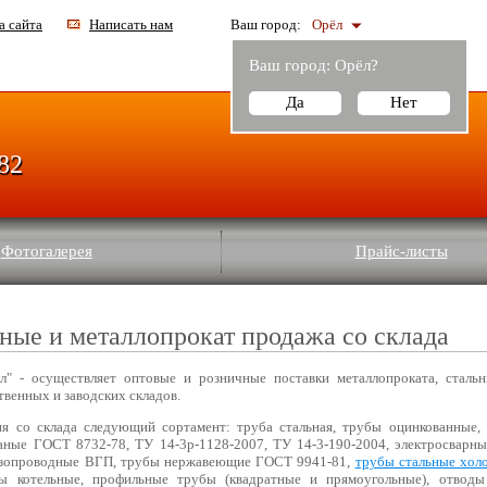
а сайта
Написать нам
Ваш город:
Орёл
Ваш город:
Орёл
?
Да
Нет
-82
Фотогалерея
Прайс-листы
ные и металлопрокат продажа со склада
" - осуществляет оптовые и розничные поставки металлопроката, сталь
твенных и заводских складов.
ия со склада следующий сортамент: труба стальная, трубы оцинкованные, 
аные ГОСТ 8732-78, ТУ 14-3р-1128-2007, ТУ 14-3-190-2004, электросварн
азопроводные ВГП, трубы нержавеющие ГОСТ 9941-81,
трубы стальные хол
ы котельные, профильные трубы (квадратные и прямоугольные), отводы 