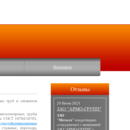
Контакты
Отзывы
ных труб и элементов
20 Июня 2023
ЗАО "АРМО-ГРУПП"
металлопрокат, трубы
ЗАО
ые ГОСТ 10704/10705,
"Металл"
плодотворно
однодеформированные
сотрудничает с компанией
стальные, переходы,
ЗАО "АРМО-ГРУПП" с