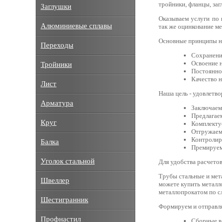
тройники, фланцы, за
Заглушки
Оказываем услуги по 
Алюминиевые сплавы
так же оцинкование м
Основные принципы н
Переходы
Сохранени
Освоение 
Тройники
Постоянно
Качество н
Лист
Наша цель - удовлетв
Арматура
Заключаем
Предлагае
Круг
Комплекту
Отгружаем 
Контролиру
Балка
Премируем
Уголок стальной
Для удобства расчетов
Трубы стальные и мет
Швеллер
можете купить металло
металлопрокатом по с
Шестигранник
Формируем и отправл
Профнастил
Сборные ва