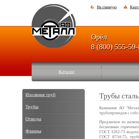
На главную
Карт
Орёл
8 (800) 555-59
Каталог
Трубы сталь
Изоляция труб
Трубы
Компания АО "Металл
трубопроводов с собс
Отводы
Предлагаем из налич
бесшовные горячекат
Фланцы
ГОСТ 3262-75 водог
ГОСТ 8734-75, труб