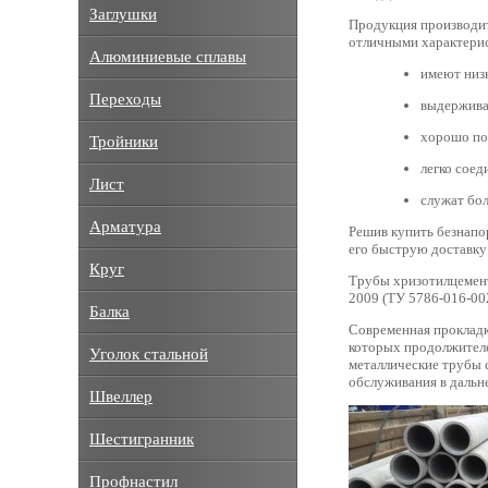
Заглушки
Продукция производит
отличными характери
Алюминиевые сплавы
имеют низ
Переходы
выдержива
хорошо под
Тройники
легко сое
Лист
служат бол
Арматура
Решив купить безнапо
его быструю доставку
Круг
Трубы хризотилцемент
2009 (ТУ 5786-016-00
Балка
Современная прокладк
которых продолжителе
Уголок стальной
металлические трубы 
обслуживания в дальн
Швеллер
Шестигранник
Профнастил