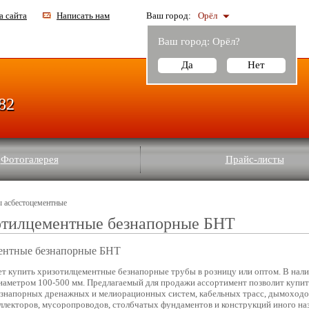
а сайта
Написать нам
Ваш город:
Орёл
Ваш город:
Орёл
?
Да
Нет
-82
Фотогалерея
Прайс-листы
ы асбестоцементные
отилцементные безнапорные БНТ
ентные безнапорные БНТ
ет купить хризотилцементные безнапорные трубы в розницу или оптом. В нал
диаметром 100-500 мм. Предлагаемый для продажи ассортимент позволит купи
езнапорных дренажных и мелиорационных систем, кабельных трасс, дымоходо
оллекторов, мусоропроводов, столбчатых фундаментов и конструкций иного на