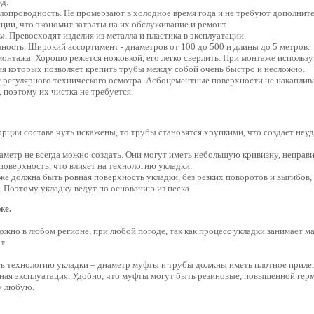
д.
лопроводность. Не промерзают в холодное время года и не требуют дополнит
ции, что экономит затраты на их обслуживание и ремонт.
. Превосходят изделия из металла и пластика в эксплуатации.
ность. Широкий ассортимент - диаметров от 100 до 500 и длины до 5 метров.
онтажа. Хорошо режется ножовкой, его легко сверлить. При монтаже использ
ия которых позволяет крепить трубы между собой очень быстро и несложно.
т регулярного технического осмотра. Асбоцементные поверхности не накапли
 поэтому их чистка не требуется.
рции состава чуть искажены, то трубы становятся хрупкими, что создает неу
.
метр не всегда можно создать. Они могут иметь небольшую кривизну, неправ
оверхность, что влияет на технологию укладки.
е должна быть ровная поверхность укладки, без резких поворотов и выгибов
. Поэтому укладку ведут по основанию из песка.
же.
жно в любом регионе, при любой погоде, так как процесс укладки занимает ма
т.
 технологию укладки – диаметр муфты и трубы должны иметь плотное прилега
ная эксплуатация. Удобно, что муфты могут быть резиновые, повышенной гер
у любую.