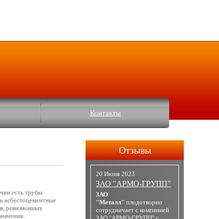
Контакты
Отзывы
20 Июня 2023
ЗАО "АРМО-ГРУПП"
ичии есть трубы
ЗАО
ть асбестоцементные
"Металл"
плодотворно
в, ревизионных
сотрудничает с компанией
значения.
ЗАО "АРМО-ГРУПП" с