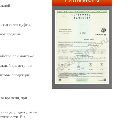
Сертификаты
строительства АПЛ 4-го и
ельной
5-го поколений.
уются такие муфты,
вают вредные
добство при монтаже
ильный диаметр или
, чтобы продукция
ло времени, при
ние друг другу, этим
метичности. Вы