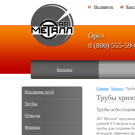
На главную
Карт
Орёл
8 (800) 555-59
Каталог
Главная
/
Каталог
/ Труб
Изоляция труб
Трубы хриз
Трубы
Трубы асбестоцем
Отводы
АО "Металл" предлага
длиной 4-5 метров и 
Фланцы
трубы для создания б
колодцев, ливневых к