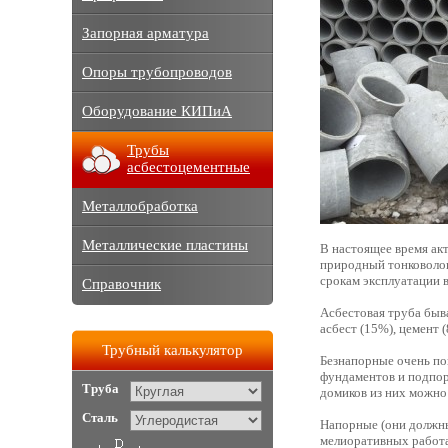
Запорная арматура
Опоры трубопроводов
Оборудование КИПиА
Трубы
асбестоцементные
Металлобработка
Металлические пластины
В настоящее время ак
природный тонковолок
срокам эксплуатации в
Справочник
Асбестовая труба быва
асбест (15%), цемент
Трубный калькулятор
Безнапорные очень по
фундаментов и подпор
Труба
домиков из них можно
Сталь
Напорные (они должны
мелиоративных работа