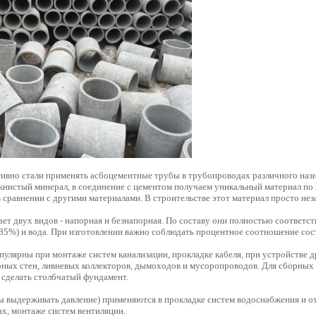
тивно стали применять асбоцементные трубы в трубопроводах различного назн
нистый минерал, в соединение с цементом получаем уникальный материал по 
 сравнении с другими материалами. В строительстве этот материал просто нез
ет двух видов - напорная и безнапорная. По составу они полностью соответс
 (85%) и вода. При изготовлении важно соблюдать процентное соотношение сос
пулярны при монтаже систем канализации, прокладке кабеля, при устройстве 
ных стен, ливневых коллекторов, дымоходов и мусоропроводов. Для сборны
 сделать столбчатый фундамент.
 выдерживать давление) применяются в прокладке систем водоснабжения и о
х, монтаже систем вентиляции.