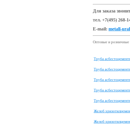
Для заказа звони
тел. +7(495) 268-1
E-mail:
metall-ur
Оптовые и розничные п
Труба асбестоцемент
Труба асбестоцемент
Труба асбестоцемент
Труба асбестоцемент
Труба асбестоцемент
Желоб хризотилцеме
Желоб хризотилцеме