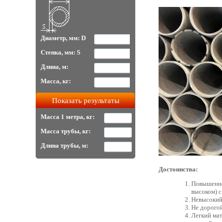
Диаметр, мм: D
Стенка, мм: S
Длина, м:
Масса, кг:
Масса 1 метра, кг:
Масса трубы, кг:
Длина трубы, м:
Достоинства:
Повышенна
высоком) с
Невысокий 
Не дорогой
Легкий мат