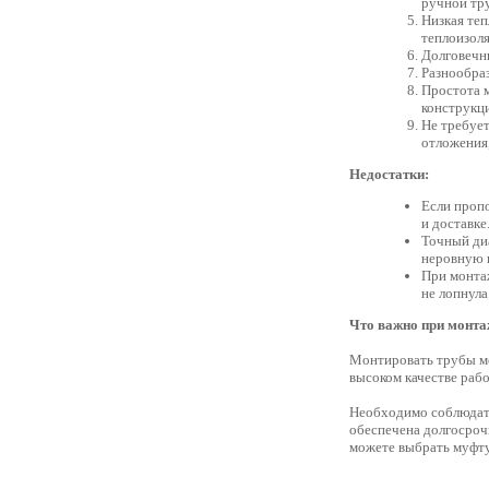
ручной тру
Низкая теп
теплоизоля
Долговечны
Разнообраз
Простота м
конструкц
Не требуе
отложения,
Недостатки:
Если пропо
и доставке
Точный диа
неровную п
При монтаж
не лопнула
Что важно при монта
Монтировать трубы мо
высоком качестве рабо
Необходимо соблюдать
обеспечена долгосроч
можете выбрать муфт