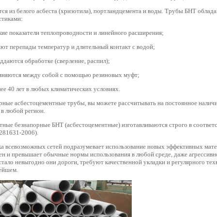
ся из белого асбеста (хризотила), портландцемента и воды. Трубы БНТ облад
стиками:
кие показатели теплопроводности и линейного расширения;
ют перепады температур и длительный контакт с водой;
даются обработке (сверление, распил);
диняются между собой с помощью резиновых муфт;
ее 40 лет в любых климатических условиях.
рные асбестоцементные трубы, вы можете рассчитывать на постоянное наличие
 в любой регион.
ные безнапорные БНТ (асбестоцементные) изготавливаются строго в соответ
281631-2006).
а всевозможных сетей подразумевает использование новых эффективных мате
н и превышает обычные нормы использования в любой среде, даже агрессивн
стало невыгодно они дороги, требуют качественной укладки и регулярного тех
ейшем.