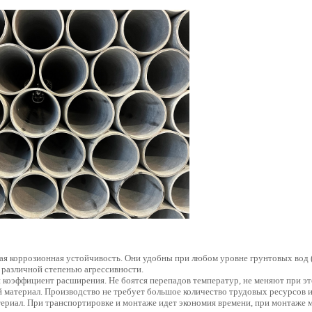
я коррозионная устойчивость. Они удобны при любом уровне грунтовых вод 
 различной степенью агрессивности.
коэффициент расширения. Не боятся перепадов температур, не меняют при эт
 материал. Производство не требует большое количество трудовых ресурсов и
ериал. При транспортировке и монтаже идет экономия времени, при монтаже 