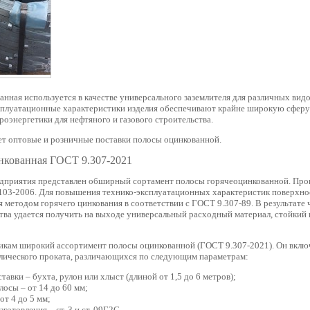
нная используется в качестве универсального заземлителя для различных вид
плуатационные характеристики изделия обеспечивают крайне широкую сферу
роэнергетики для нефтяного и газового строительства.
ет оптовые и розничные поставки полосы оцинкованной.
нкованная ГОСТ 9.307-2021
едприятия представлен обширный сортамент полосы горячеоцинкованной. Прок
103-2006. Для повышения технико-эксплуатационных характеристик поверхно
я методом горячего цинкования в соответствии с ГОСТ 9.307-89. В результате
тва удается получить на выходе универсальный расходный материал, стойкий
икам широкий ассортимент полосы оцинкованной (ГОСТ 9.307-2021). Он включ
лического проката, различающихся по следующим параметрам:
тавки – бухта, рулон или хлыст (длиной от 1,5 до 6 метров);
осы – от 14 до 60 мм;
от 4 до 5 мм;
зготовления – ст. 3 и ст. 09Г2С.