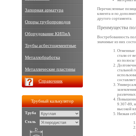
Перечисленные позици
Запорная арматура
клиента и по дополни
другого сортамента.
Опоры трубопроводов
Преимущества по
Оборудование КИПиА
Востребованность пол
значимые из них сост
Трубы асбестоцементные
Отменные п
стали от в
Металлобработка
из полосы 
Долговечн
Металлические пластины
стальной г
использов
составляет 
Справочник
Универсал
заземления
различных 
Повышенна
Трубный калькулятор
9.307-89, 
высокой в
Труба
Низкая себ
Сталь