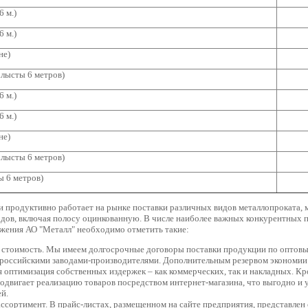
6 м.)
6 м.)
не)
хлысты 6 метров)
6 м.)
6 м.)
не)
хлысты 6 метров)
ы 6 метров)
и продуктивно работает на рынке поставки различных видов металлопроката, м
дов, включая полосу оцинкованную. В числе наиболее важных конкурентных
жения АО "Металл" необходимо отметить такие:
 стоимость. Мы имеем долгосрочные договоры поставки продукции по оптовы
российскими заводами-производителями. Дополнительным резервом экономии
 оптимизация собственных издержек – как коммерческих, так и накладных. Кр
одвигает реализацию товаров посредством интернет-магазина, что выгодно и 
й.
ссортимент. В прайс-листах, размещенном на сайте предприятия, представле