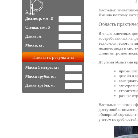
Настолько впечатляющ
Именно поэтому матер
Диаметр, мм: D
Область практиче
Стенка, мм: S
В число ключевых дос
Длина, м:
востребованных напра
технологического и и
Масса, кг:
молниеотвода и систе
шины на громоотвода
Другими областями пр
Масса 1 метра, кг:
промышлен
дизайн и а
Масса трубы, кг:
авиационн
Длина трубы, м:
электроэне
строительс
разные от
Настолько широкая сф
доступной стоимостью
обширный сортамент э
учетом потребностей 