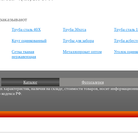
 заказывают
Труба сталь 40Х
Труба 30хгса
Труба сталь
Круг оцинкованный
Трубы для забора
Труба асбест
Сетка тканая
Металлопрокат оптом
Уголок оцин
нержавеющая
Каталог
Фотогалерея
х характеристик, наличия на складе, стоимости товаров, носит информационны
 кодекса РФ.