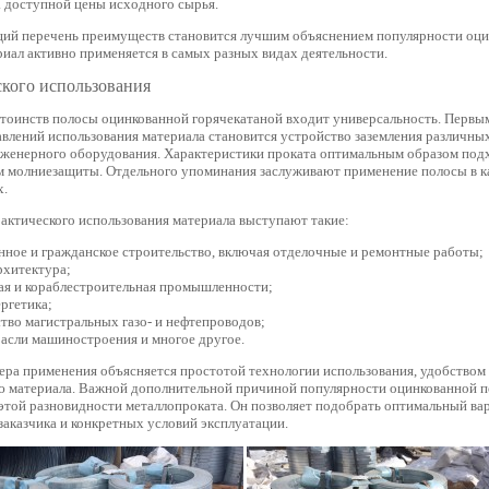
доступной цены исходного сырья.
ий перечень преимуществ становится лучшим объяснением популярности оци
иал активно применяется в самых разных видах деятельности.
ского использования
тоинств полосы оцинкованной горячекатаной входит универсальность. Первы
влений использования материала становится устройство заземления различны
нженерного оборудования. Характеристики проката оптимальным образом подх
м молниезащиты. Отдельного упоминания заслуживают применение полосы в к
х.
актического использования материала выступают такие:
ное и гражданское строительство, включая отделочные и ремонтные работы;
рхитектура;
ая и кораблестроительная промышленности;
ргетика;
тво магистральных газо- и нефтепроводов;
расли машиностроения и многое другое.
ера применения объясняется простотой технологии использования, удобством
 материала. Важной дополнительной причиной популярности оцинкованной п
той разновидности металлопроката. Он позволяет подобрать оптимальный вар
заказчика и конкретных условий эксплуатации.