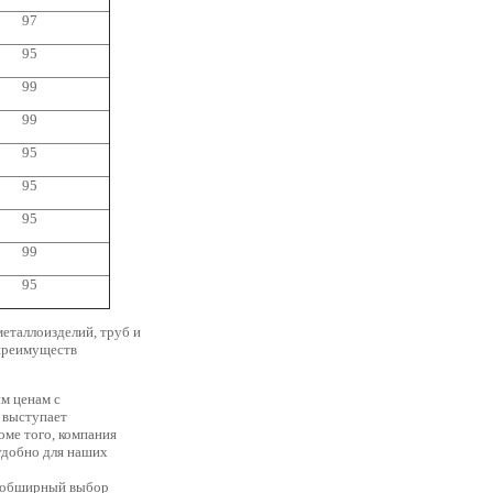
97
95
99
99
95
95
95
99
95
еталлоизделий, труб и
 преимуществ
м ценам с
 выступает
оме того, компания
удобно для наших
н обширный выбор