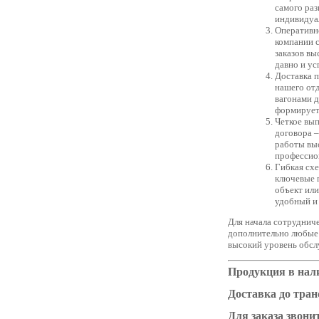
самого раз
индивидуал
Оперативно
компании 
заказов вы
давно и ус
Доставка п
нашего отд
вагонами д
формируетс
Четкое вып
договора –
работы выс
профессио
Гибкая сх
ключевые п
объект или
удобный и
Для начала сотруднич
дополнительно любые 
высокий уровень обсл
Продукция в нал
Доставка до тра
Для заказа звонит