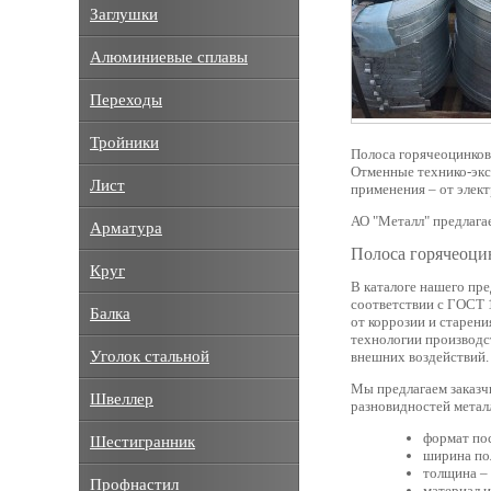
Заглушки
Алюминиевые сплавы
Переходы
Тройники
Полоса горячеоцинкова
Отменные технико-экс
Лист
применения – от элект
АО "Металл" предлага
Арматура
Полоса горячеоци
Круг
В каталоге нашего пр
соответствии с ГОСТ 
Балка
от коррозии и старени
технологии производс
Уголок стальной
внешних воздействий.
Мы предлагаем заказч
Швеллер
разновидностей метал
формат пос
Шестигранник
ширина пол
толщина – 
Профнастил
материал и