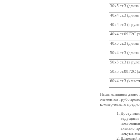
30х5 ст.3 (длина 
40х4 ст.3 (длина 
40х4 ст.3 (в руло
40х4 ст.09Г2С (
40х5 ст.3 (длина 
50х4 ст.3 (длина 
50х5 ст.3 (в руло
50х5 ст.09Г2С (
60х4 ст.3 (хлыст
Наша компания давно 
элементов трубопрово
коммерческого предло
Доступная
ведущими 
постоянная
активно пр
покупателе
Широкий а