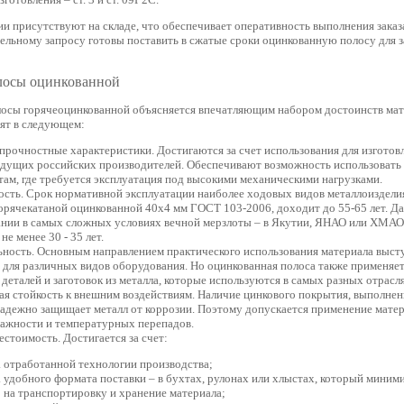
и присутствуют на складе, что обеспечивает оперативность выполнения заказ
тельному запросу готовы поставить в сжатые сроки оцинкованную полосу для 
лосы оцинкованной
осы горячеоцинкованной объясняется впечатляющим набором достоинств мат
оят в следующем:
рочностные характеристики. Достигаются за счет использования для изготов
едущих российских производителей. Обеспечивают возможность использовать 
там, где требуется эксплуатация под высокими механическими нагрузками.
ость. Срок нормативной эксплуатации наиболее ходовых видов металлоиздели
орячекатаной оцинкованной 40х4 мм ГОСТ 103-2006, доходит до 55-65 лет. Д
ании в самых сложных условиях вечной мерзлоты – в Якутии, ЯНАО или ХМАО
не менее 30 - 35 лет.
ьность. Основным направлением практического использования материала выст
 для различных видов оборудования. Но оцинкованная полоса также применяет
деталей и заготовок из металла, которые используются в самых разных отрас
я стойкость к внешним воздействиям. Наличие цинкового покрытия, выполне
надежно защищает металл от коррозии. Поэтому допускается применение матер
лажности и температурных перепадов.
естоимость. Достигается за счет:
отработанной технологии производства;
удобного формата поставки – в бухтах, рулонах или хлыстах, который миним
на транспортировку и хранение материала;