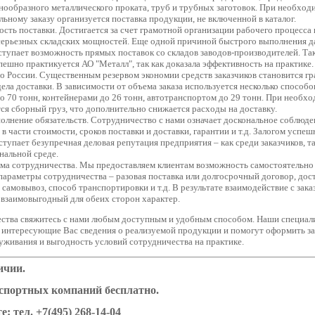
нообразного металлического проката, труб и трубных заготовок. При необход
ьному заказу организуется поставка продукции, не включенной в каталог.
сть поставки. Достигается за счет грамотной организации рабочего процесса 
серьезных складских мощностей. Еще одной причиной быстрого выполнения 
ступает возможность прямых поставок со складов заводов-производителей. Та
пешно практикуется АО "Металл", так как доказала эффективность на практике.
о России. Существенным резервом экономии средств заказчиков становится гр
ела доставки. В зависимости от объема заказа используется несколько способ
о 70 тонн, контейнерами до 26 тонн, автотранспортом до 29 тонн. При необх
я сборный груз, что дополнительно снижается расходы на доставку.
олнение обязательств. Сотрудничество с нами означает доскональное соблюде
 в части стоимости, сроков поставки и доставки, гарантии и т.д. Залогом успе
тупает безупречная деловая репутация предприятия – как среди заказчиков, та
нальной среде.
ема сотрудничества. Мы предоставляем клиентам возможность самостоятельно
араметры сотрудничества – разовая поставка или долгосрочный договор, дост
 самовывоз, способ транспортировки и т.д. В результате взаимодействие с зак
 взаимовыгодный для обеих сторон характер.
ества свяжитесь с нами любым доступным и удобным способом. Наши специал
интересующие Вас сведения о реализуемой продукции и помогут оформить зак
уживания и выгодность условий сотрудничества на практике.
ичии.
нспортных компаний бесплатно.
е: тел.
+7(495) 268-14-04