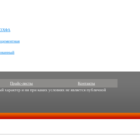
 13ХФА
оцементная
кованный
Прайс-листы
Контакты
й характер и ни при каких условиях не является публичной