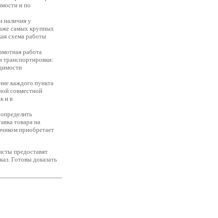
имости и по
и наличия у
даже самых крупных
кая схема работы
амотная работа
ов транспортировки:
одимости
ние каждого пункта
шной совместной
к и в
 определить
авка товара на
азчиком приобретает
исты предоставят
аз. Готовы доказать