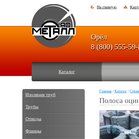
На главную
Карт
Орёл
8 (800) 555-59
Каталог
Главная
/
Каталог
/
Спра
Изоляция труб
Полоса оцин
Трубы
Отводы
Фланцы