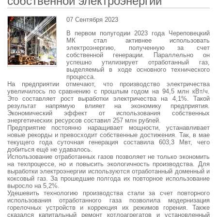
собственной электроэнергии
07 Сентября 2023
В первом полугодии 2023 года Череповецкий
МК стал активнее использовать
электроэнергию, полученную за счет
собственной генерации. Параллельно он
успешно утилизирует отработанный газ,
выделяемый в ходе основного технического
процесса.
На предприятии отмечают, что производство электричества
увеличилось по сравнению с прошлым годом на 94,5 млн кВт/ч.
Это составляет рост выработки электричества на 4,1%. Такой
результат напрямую влияет на экономику предприятия.
Экономический эффект от использования собственных
энергетических ресурсов составил 257 млн рублей.
Предприятие постоянно наращивает мощности, устанавливает
новые рекорды и превосходит собственные достижения. Так, в мае
текущего года суточная генерация составила 603,3 Мвт, чего
добиться ещё не удавалось.
Использование отработанных газов позволяет не только экономить
на техпроцессе, но и повысить экологичность производства. Для
выработки электроэнергии используются отработанный доменный и
коксовый газ. За прошедшие полгода их повторное использование
выросло на 5,2%.
Удешевить технологию производства стали за счет повторного
использования отработанного газа позволила модернизация
горелочных устройств и коррекция их режимов горения. Также
сказался капитальный ремонт котлоагрегатов и установленный