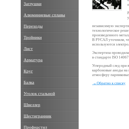
Заглушки
Алюминиевые сплавы
независимую экспертн
Переходы
технологическое решен
произведенного металл
Тройники
В РУСАЛ уточнили, ч
используются электро
Лист
Экспертиза проводил
в стандарте ISO 14067
Арматура
Углеродный след при 
карбоновые аноды на 
Круг
атмосферу парниковых 
Балка
←
Обратно к списку
Уголок стальной
Швеллер
Шестигранник
Профнастил