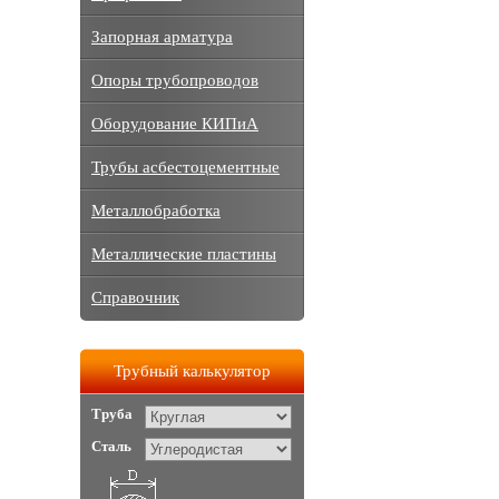
Запорная арматура
Опоры трубопроводов
Оборудование КИПиА
Трубы асбестоцементные
Металлобработка
Металлические пластины
Справочник
Трубный калькулятор
Труба
Сталь