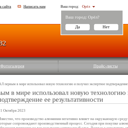
а сайта
Написать нам
Ваш город:
Орёл
Ваш город:
Орёл
?
Да
Нет
-82
Фотогалерея
Прайс-листы
Л первым в мире использовал новую технологию и получил экспертное подтверждение 
ым в мире использовал новую технологию 
подтверждение ее результативности
21 Октября 2023
Известно, что производство алюминия негативно влияет на окружающую среду 
которые сопровождают производственный процесс. Сегодня при покупке алюм
обращают внимание на так называемы углеродный след. Данные о нем теперь с