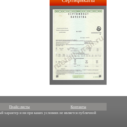
Сертификаты
строительства АПЛ 4-го и
5-го поколений.
Прайс-листы
Контакты
й характер и ни при каких условиях не является публичной