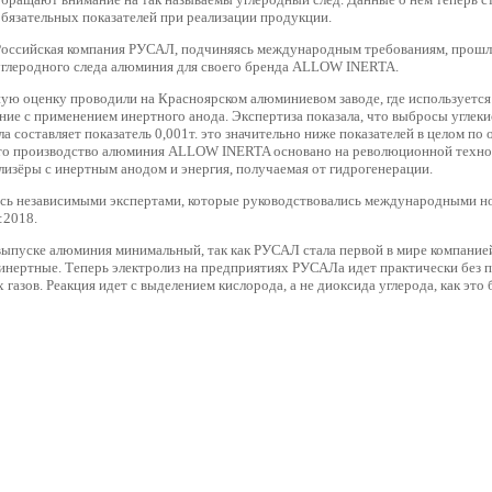
обязательных показателей при реализации продукции.
Российская компания РУСАЛ, подчиняясь международным требованиям, прошл
углеродного следа алюминия для своего бренда ALLOW INERTA.
ую оценку проводили на Красноярском алюминиевом заводе, где используется
ие с применением инертного анода. Экспертиза показала, что выбросы углекис
а составляет показатель 0,001т. это значительно ниже показателей в целом по о
то производство алюминия ALLOW INERTA основано на революционной технол
лизёры с инертным анодом и энергия, получаемая от гидрогенерации.
ась независимыми экспертами, которые руководствовались международными 
:2018.
выпуске алюминия минимальный, так как РУСАЛ стала первой в мире компанией
инертные. Теперь электролиз на предприятиях РУСАЛа идет практически без п
газов. Реакция идет с выделением кислорода, а не диоксида углерода, как это