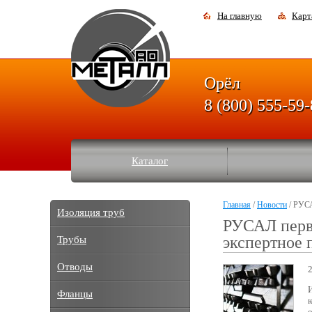
На главную
Карт
Орёл
8 (800) 555-59
Каталог
Главная
/
Новости
/ РУСА
Изоляция труб
РУСАЛ перв
экспертное 
Трубы
Отводы
Фланцы