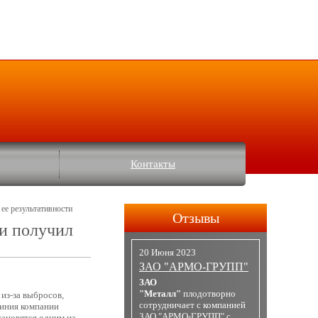
Контакты
ее результативности
Отзывы
и получил
20 Июня 2023
ЗАО "АРМО-ГРУПП"
ЗАО
"Металл"
плодотворно
из-за выбросов,
сотрудничает с компанией
иния компании
ЗАО "АРМО-ГРУПП" с
тановятся одним из