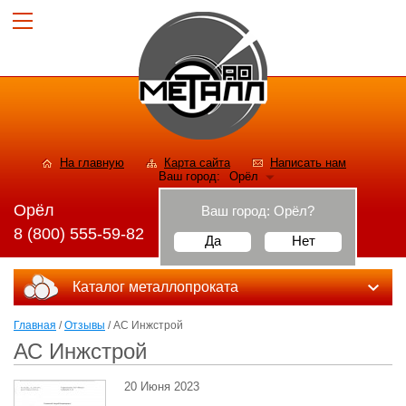
На главную
Карта сайта
Написать нам
Ваш город:
Орёл
Орёл
Ваш город:
Орёл
?
8 (800) 555-59-82
Да
Нет
Каталог металлопроката
Главная
/
Отзывы
/ АС Инжстрой
АС Инжстрой
20 Июня 2023